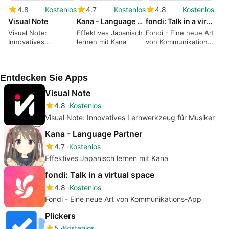
4.8
Kostenlos
4.7
Kostenlos
4.8
Kostenlos
Visual Note
Kana - Language Partner
fondi: Talk in a virtual space
Visual Note:
Effektives Japanisch
Fondi - Eine neue Art
Innovatives
lernen mit Kana
von Kommunikations-
Lernwerkzeug für
App
Musiker
Entdecken Sie Apps
Visual Note
4.8
Kostenlos
Visual Note: Innovatives Lernwerkzeug für Musiker
Kana - Language Partner
4.7
Kostenlos
Effektives Japanisch lernen mit Kana
fondi: Talk in a virtual space
4.8
Kostenlos
Fondi - Eine neue Art von Kommunikations-App
Plickers
5
Kostenlos